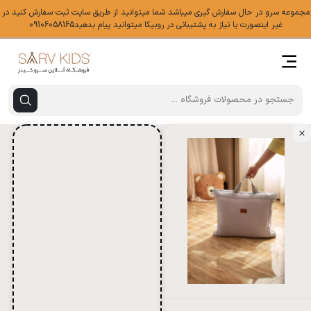
مجموعه سرو در حال سفارش گیری میباشد شما میتوانید از طریق سایت ثبت سفارش کنید در
غیر اینصورت یا نیاز به پشتیبانی در روبیکا میتوانید پیام بدهید09106058165