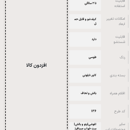
قابلیت
تا ۲ سالگی
استفاده
امکانات تغییر
کیف شو و قابل حم
ابعاد
ل
قابلیت
دارد
شستشو
رنگ
طوسی
افزدون کالا
بسته بندی
کاور نایلونی
اقلام همراه
بالش و لحاف
کد طرح
136
سایر
اغوشی|پتو و بالش|
ست خواب مسافرت
محصولات این