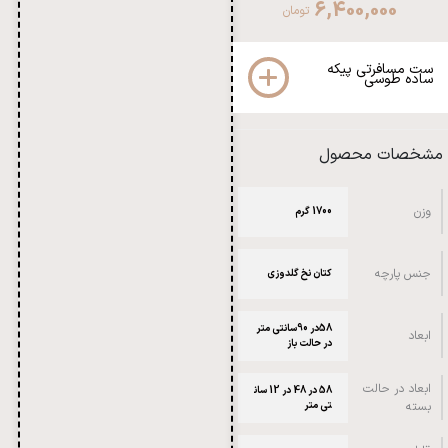
6,400,000
تومان
ست مسافرتي پیکه
ساده طوسی
مشخصات محصول
وزن
1700 گرم
جنس پارچه
کتان نخ گلدوزی
58در 90سانتی متر
ابعاد
در حالت باز
ابعاد در حالت
58 در 48 در 12 سان
بسته
تی متر