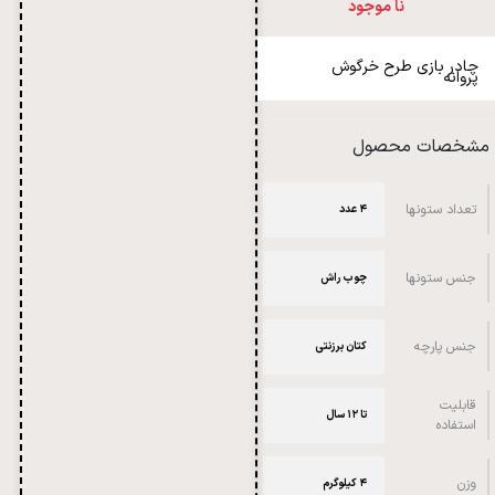
نا موجود
چادر بازي طرح خرگوش
پروانه
مشخصات محصول
تعداد ستونها
۴ عدد
جنس ستونها
چوب راش
جنس پارچه
کتان برزنتی
قابلیت
تا ۱۲ سال
استفاده
وزن
۴ کیلوگرم