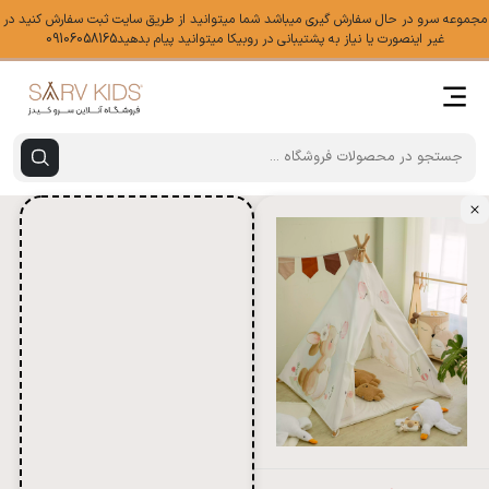
مجموعه سرو در حال سفارش گیری میباشد شما میتوانید از طریق سایت ثبت سفارش کنید در
غیر اینصورت یا نیاز به پشتیبانی در روبیکا میتوانید پیام بدهید09106058165