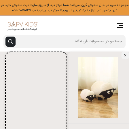
مجموعه سرو در حال سفارش گیری میباشد شما میتوانید از طریق سایت ثبت سفارش کنید در
غیر اینصورت یا نیاز به پشتیبانی در روبیکا میتوانید پیام بدهید09106058165