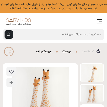
مجموعه سرو در حال سفارش گیری میباشد شما میتوانید از طریق سایت ثبت سفارش کنید در
غیر اینصورت یا نیاز به پشتیبانی در روبیکا میتوانید پیام بدهید09106058165
عروسک
عروسک زرافه