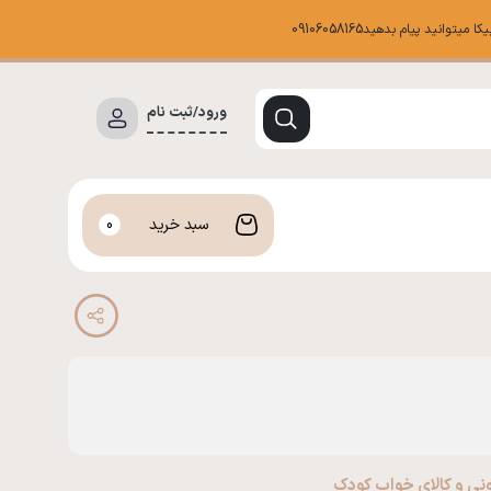
د پیام بدهید09106058165
ورود/ثبت نام
سبد خرید
0
ی و کالای خواب کودک