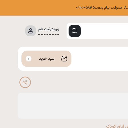
د پیام بدهید09106058165
ورود/ثبت نام
سبد خرید
0
 اتاق کودک