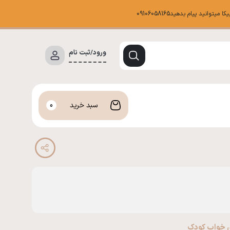
د پیام بدهید09106058165
ورود/ثبت نام
سبد خرید
0
ی خواب کودک