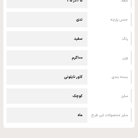
ابعاد
35 در 35
جنس پارچه
تدی
رنگ
سفید
وزن
100گرم
بسته بندی
کاور نایلونی
سایز
کوچک
سایر محصولات این طرح
ماه