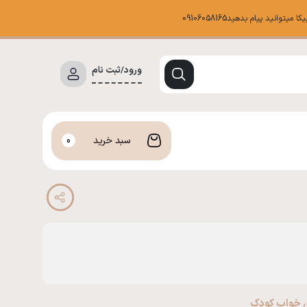
د پیام بدهید09106058165
ورود/ثبت نام
سبد خرید
0
ی خواب کودک